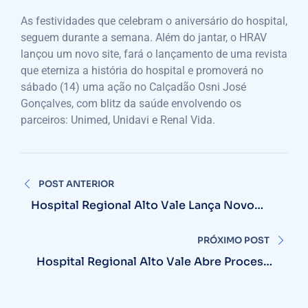
As festividades que celebram o aniversário do hospital,
seguem durante a semana. Além do jantar, o HRAV
lançou um novo site, fará o lançamento de uma revista
que eterniza a história do hospital e promoverá no
sábado (14) uma ação no Calçadão Osni José
Gonçalves, com blitz da saúde envolvendo os
parceiros: Unimed, Unidavi e Renal Vida.
Navegação
POST ANTERIOR
de
Hospital Regional Alto Vale Lança Novo
Site
Post
PRÓXIMO POST
Hospital Regional Alto Vale Abre Processo
Seletivo Para Médico Residente 2025