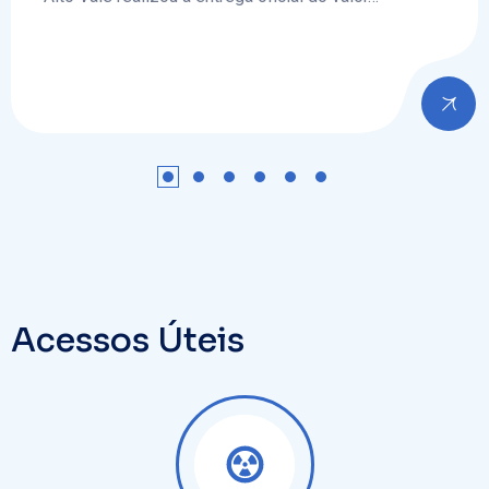
Hospital Regional
Alto Vale
Acessos Úteis