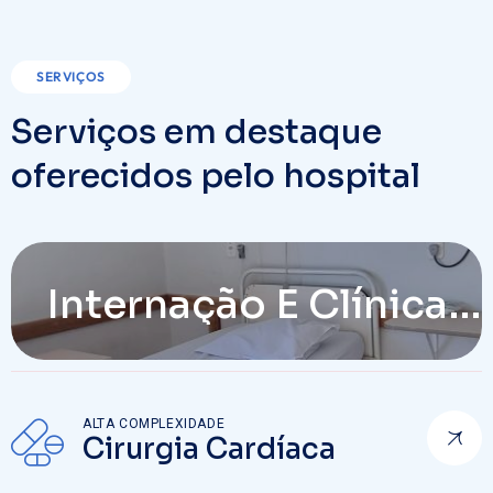
SERVIÇOS
Serviços em destaque
oferecidos pelo hospital
ATENDIMENTO INTERNO
Internação E Clínica
Internação E Clínica
Médica
Médica
ALTA COMPLEXIDADE
Cirurgia Cardíaca